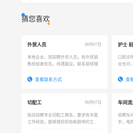
猜您喜欢
外贸人员
08月07日
护士 
本地企业，现招聘外贸人员，有外贸销
口腔诊
售经验者优先，待遇面议。联系郭经理
业也可
强。面
查看联系方式
查
切配工
08月07日
车间流
饭店招聘专业切配工两名，要求有丰富
招聘车间
工作经验，能够很好的协助厨师的工
岁，电
作。包吃住，每月有公休，工资3500-
好。薪资