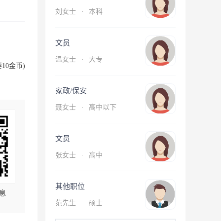
刘女士
·
本科
文员
温女士
·
大专
10金币)
家政/保安
聂女士
·
高中以下
文员
张女士
·
高中
其他职位
息
范先生
·
硕士