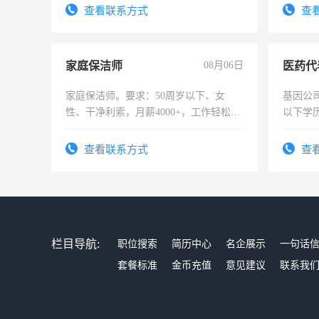
4500。
宿，免
查看联系方式
查
25号准
家庭保洁师
08月06日
医药代
家庭保洁师。要求：50周岁以下、女
基因公
性、干净利索，月薪4000+，工作轻松，
以下学历
时间灵活，不需坐班，适合宝妈、全职
可，需
太太等。
表或者
查看联系方式
查
交五险
栏目导航:
职位搜索
简历中心
名企展示
一句话
套餐标准
金币充值
意见建议
联系我