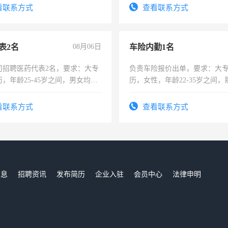
费发放劳保用品，两班倒，每月
看联系方式
查看联系方式
时发放工资，工作时间10小时
表2名
08月06日
车险内勤1名
司招聘医药代表2名，要求：大专
负责车险报价出单，要求：大
，年龄25-45岁之间，男女均
历，女性，年龄22-35岁之间
要具有营销经验，从事过医药代
操作，工作态度认真，具有团
有医学资质的优先，底薪+绩效，
试用期1-3个月，转正后交纳五
看联系方式
查看联系方式
。
信息
招聘资讯
发布简历
企业入驻
会员中心
法律申明
们