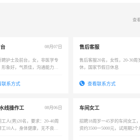
查
前台
08月07日
售后客服
所聘护士及前台，女，非医学专
售后客服20名，女性，20-30
，形象好，气质佳，沟通能力
休，国家节假日休息
试，周日休息。
看联系方式
查看联系方式
水线操作工
08月06日
车间女工
工人(男)20名，要求：20-40周
招聘18周岁一45岁的车间女工
焊工10人，身体健康，无不良嗜
资约3500一5000元，试用期2
：4500-7000元，标准八人间住
险，有年薪假，年底福利