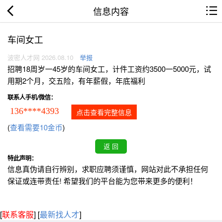
信息内容
车间女工
波密人才网 2026.08.10
举报
招聘18周岁一45岁的车间女工，计件工资约3500一5000元，试
用期2个月，交五险，有年薪假，年底福利
联系人手机/微信：
136****4393
点击查看完整信息
(
查看需要10金币
)
特此声明：
信息真伪请自行辨别，求职应聘须谨慎，网站对此不承担任何
保证或连带责任! 希望我们的平台能为您带来更多的便利！
[
联系客服
]
[
最新找人才
]